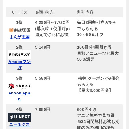
サービス
金額(税込)
割引内容
1位
4,290円～7,722円
毎日2回割引券ガチャ
(購入時＋使用時pt
でもらえる
還元でさらにお得)
10～50％オフ
まんが王国
2位
5,148円
100冊分4割引き券
月額メニューだと最大
50％還元
Amebaマン
ガ
3位
5,580円
7割引クーポンが6冊分
もらえる
【
最大3,000円分
】
ebookjapa
n
4位
7,980
円
600円引き
アニメ無料で見放題
※31日間無料お試し期
ユーネクス
間のみの利用の場合