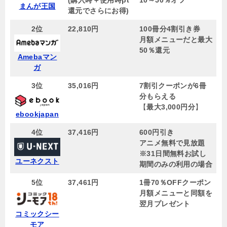
まんが王国
還元でさらにお得)
2位
22,810円
100冊分4割引き券
月額メニューだと最大
50％還元
Amebaマン
ガ
3位
35,016円
7割引クーポンが6冊
分もらえる
【
最大3,000円分
】
ebookjapan
4位
37,416円
600円引き
アニメ無料で見放題
※31日間無料お試し
ユーネクスト
期間のみの利用の場合
5位
37,461円
1冊70％OFFクーポン
月額メニューと同額を
翌月プレゼント
コミックシー
モア