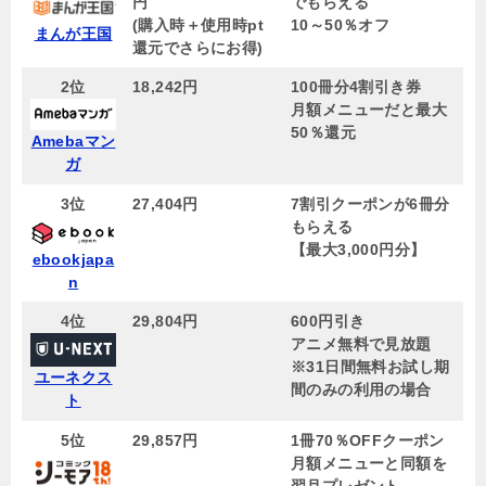
円
でもらえる
(購入時＋使用時pt
10～50％オフ
まんが王国
還元でさらにお得)
2位
18,242円
100冊分4割引き券
月額メニューだと最大
50％還元
Amebaマン
ガ
3位
27,404円
7割引クーポンが6冊分
もらえる
【
最大3,000円分
】
ebookjapa
n
4位
29,804円
600円引き
アニメ無料で見放題
※31日間無料お試し期
ユーネクス
間のみの利用の場合
ト
5位
29,857円
1冊70％OFFクーポン
月額メニューと同額を
翌月プレゼント