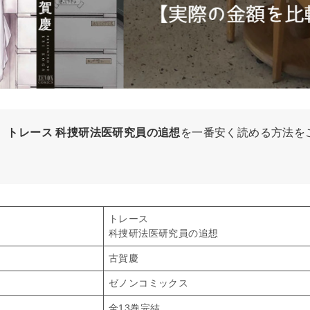
、
トレース 科捜研法医研究員の追想
を一番安く読める方法を
トレース
科捜研法医研究員の追想
古賀慶
ゼノンコミックス
全13巻完結