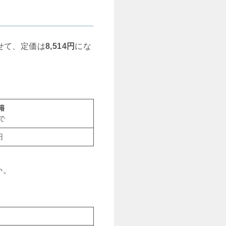
せて、定価は
8,514円
にな
籍
で
円
か。