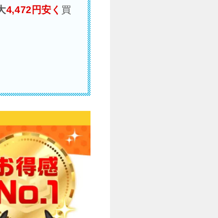
大
4,472円安く
買