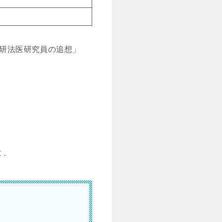
捜研法医研究員の追想」
と、