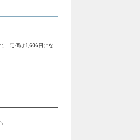
て、定価は
1,606
円
にな
籍
か。