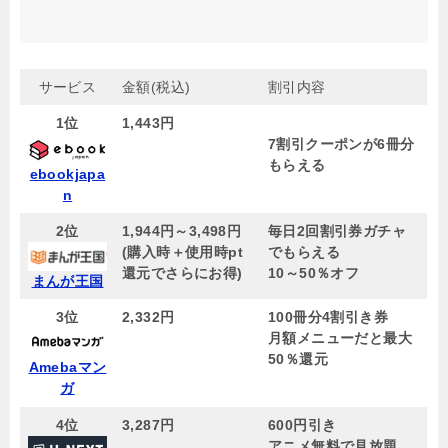
サービス
金額(税込)
割引内容
1位
1,443円
7割引クーポンが6冊分
もらえる
ebookjapa
n
2位
1,944円～3,498円
毎日2回割引券ガチャ
(購入時＋使用時pt
でもらえる
還元でさらにお得)
10～50％オフ
まんが王国
3位
2,332円
100冊分4割引き券
月額メニューだと最大
50％還元
Amebaマン
ガ
4位
3,287
円
600円引き
アニメ無料で見放題