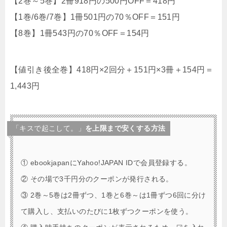
【2巻～5巻】2冊918円の500円OFF＝418円
【1巻/6巻/7巻】1冊501円の70％OFF＝151円
【8巻】1冊543円の70％OFF＝154円
【値引き後全巻】418円×2回分＋151円×3冊＋154円＝
1,443円
「キスで起こして。」
を上限まで安くする方法
① ebookjapanにYahoo!JAPAN IDで会員登録する。
② その場で3千円分のクーポンが発行される。
③ 2巻～5巻は2冊ずつ、1巻と6巻～は1冊ずつ6回に分け
て購入し、支払いのたびに1枚ずつクーポンを使う。