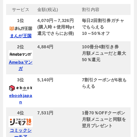
サービス
金額(税込)
割引内容
1位
4,070円～7,326円
毎日2回割引券ガチャ
(購入時＋使用時pt
でもらえる
還元でさらにお得)
10～50％オフ
まんが王国
2位
4,884円
100冊分4割引き券
月額メニューだと最大
50％還元
Amebaマン
ガ
3位
5,140円
7割引クーポンが6枚も
らえる
ebookjapa
n
4位
7,531円
1冊70％OFFクーポン
月額メニューと同額を
翌月プレゼント
コミックシ
ーモア