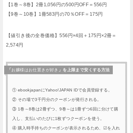
【1巻～8巻】2冊1,056円の500円OFF＝556円
【9巻～10巻】1冊583円の70％OFF＝175円
【値引き後の全巻価格】556円×4回＋175円×2冊＝
2,574円
「
お嬢様はお仕置きが好き
」を上限まで安くする方法
① ebookjapanにYahoo!JAPAN IDで会員登録する。
② その場で3千円分のクーポンが発行される。
③ 1巻～8巻は2冊ずつ、9巻～は1冊ずつ6回に分けて購
入し、支払いのたびに1枚ずつクーポンを使う。
④ 購入時手持ちのクーポンが表示されるため、☑を入れ