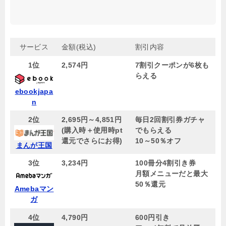
サービス
金額(税込)
割引内容
1位
2,574円
7割引クーポンが6枚も
らえる
ebookjapa
n
2位
2,695円～4,851円
毎日2回割引券ガチャ
(購入時＋使用時pt
でもらえる
還元でさらにお得)
10～50％オフ
まんが王国
3位
3,234円
100冊分4割引き券
月額メニューだと最大
50％還元
Amebaマン
ガ
4位
4,790円
600円引き