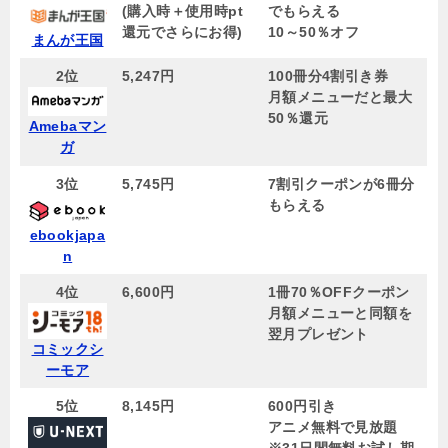
(購入時＋使用時pt
でもらえる
還元でさらにお得)
10～50％オフ
まんが王国
2位
5,247円
100冊分4割引き券
月額メニューだと最大
50％還元
Amebaマン
ガ
3位
5,745
円
7割引クーポンが6冊分
もらえる
ebookjapa
n
4位
6,600円
1冊70％OFFクーポン
月額メニューと同額を
翌月プレゼント
コミックシ
ーモア
5位
8,145
円
600円引き
アニメ無料で見放題
※31日間無料お試し期