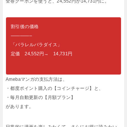
全巻クーポンを使うと、24,552円が14,731円に。
割引後の価格
————–
「パラレルパラダイス」
定価 24,552円→ 14,731円
Amebaマンガの支払方法は、
・都度ポイント購入の【コインチャージ】と、
・毎月自動更新の【月額プラン】
があります。
日常的に漫画を楽しみたくて、さらにお得に読みたい