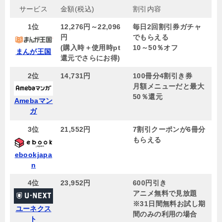
サービス
金額(税込)
割引内容
1位
12,276円～22,096
毎日2回割引券ガチャ
円
でもらえる
(購入時＋使用時pt
10～50％オフ
まんが王国
還元でさらにお得)
2位
14,731円
100冊分4割引き券
月額メニューだと最大
50％還元
Amebaマン
ガ
3位
21,552円
7割引クーポンが6冊分
もらえる
ebookjapa
n
4位
23,952円
600円引き
アニメ無料で見放題
※31日間無料お試し期
ユーネクス
間のみの利用の場合
ト