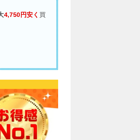
大
4,750
円安く
買