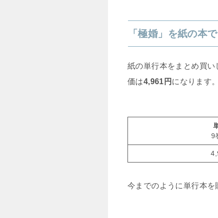
「極婚」を紙の本で
紙の単行本をまとめ買い
価は
4,961円
になります
9
4
今までのように単行本を