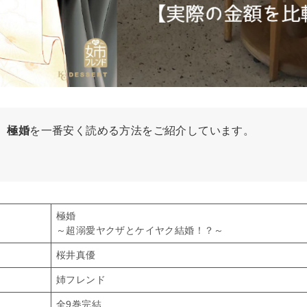
、
極婚
を一番安く読める方法をご紹介しています。
極婚
～超溺愛ヤクザとケイヤク結婚！？～
桜井真優
姉フレンド
全9巻完結