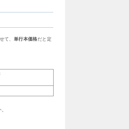
せて、
単行本価格
だと定
籍
か。