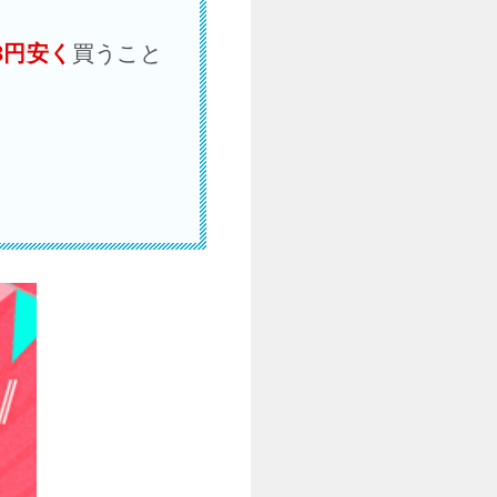
93円安く
買うこと