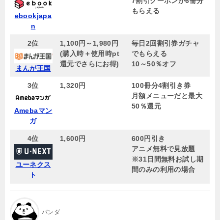
7割引クーポンが6冊分
もらえる
ebookjapa
n
2位
1,100円～1,980円
毎日2回割引券ガチャ
(購入時＋使用時pt
でもらえる
還元でさらにお得)
10～50％オフ
まんが王国
3位
1,320円
100冊分4割引き券
月額メニューだと最大
50％還元
Amebaマン
ガ
4位
1,600円
600円引き
アニメ無料で見放題
※31日間無料お試し期
ユーネクス
間のみの利用の場合
ト
パンダ