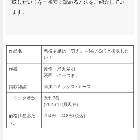
取したい！
を一番安く読める方法をご紹介してい
ます。
作品名
悪役令嬢は『萌え』を浴びるほど摂取した
い！
作者
原作：烏丸紫明
漫画：にーづま。
掲載雑誌
角川コミックス･エース
コミック巻数
既刊3巻
(2026年8月現在)
価格(1巻あた
704円～748円(税込)
り)