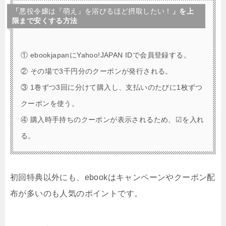
「
悪役令嬢は『萌え』を浴びるほど摂取したい！
」を上
限まで安くする方法
① ebookjapanにYahoo!JAPAN IDで会員登録する。
② その場で3千円分のクーポンが発行される。
③ 1巻ずつ3回に分けて購入し、支払いのたびに1枚ずつ
クーポンを使う。
④ 購入時手持ちのクーポンが表示されるため、☑を入れ
る。
初回特典以外にも、ebookはキャンペーンやクーポン配
布が多いのも人気のポイントです。