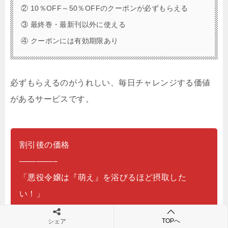
② 10％OFF～50％OFFのクーポンが必ずもらえる
③ 最終巻・最新刊以外に使える
④ クーポンには有効期限あり
必ずもらえるのがうれしい、毎日チャレンジする価値
があるサービスです。
割引後の価格
————–
「悪役令嬢は『萌え』を浴びるほど摂取した
い！」
定価 2,200円→1,100円～1,980円
TOPへ
シェア
（10～50％引き）