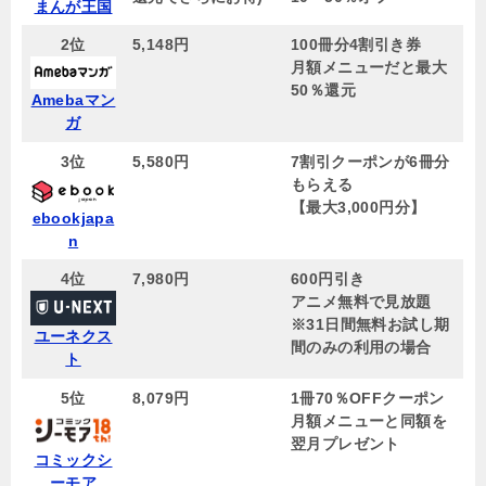
まんが王国
2位
5,148円
100冊分4割引き券
月額メニューだと最大
50％還元
Amebaマン
ガ
3位
5,580円
7割引クーポンが6冊分
もらえる
【
最大3,000円分
】
ebookjapa
n
4位
7,980
円
600円引き
アニメ無料で見放題
※31日間無料お試し期
ユーネクス
間のみの利用の場合
ト
5位
8,079円
1冊70％OFFクーポン
月額メニューと同額を
翌月プレゼント
コミックシ
ーモア