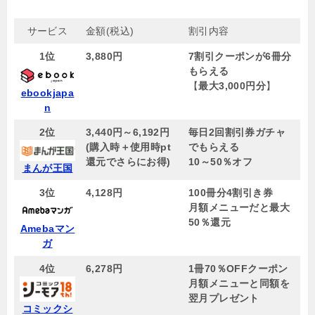
サービス
金額(税込)
割引内容
1位
3,880円
7割引クーポンが6冊分
もらえる
【
最大3,000円分
】
ebookjapa
n
2位
3,440円～6,192円
毎日2回割引券ガチャ
(購入時＋使用時pt
でもらえる
還元でさらにお得)
10～50％オフ
まんが王国
3位
4,128円
100冊分4割引き券
月額メニューだと最大
50％還元
Amebaマン
ガ
4位
6,278円
1冊70％OFFクーポン
月額メニューと同額を
翌月プレゼント
コミックシ