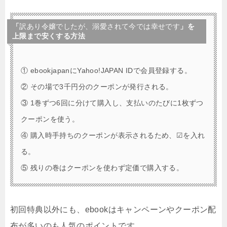
「
訳あり令嬢でしたが、溺愛されて今では幸せです
」を
上限まで安くする方法
① ebookjapanにYahoo!JAPAN IDで会員登録する。
② その場で3千円分のクーポンが発行される。
③ 1巻ずつ6回に分けて購入し、支払いのたびに1枚ずつ
クーポンを使う。
④ 購入時手持ちのクーポンが表示されるため、☑を入れ
る。
⑤ 残りの巻はクーポンを使わず定価で購入する。
初回特典以外にも、ebookはキャンペーンやクーポン配
布が多いのも人気のポイントです。