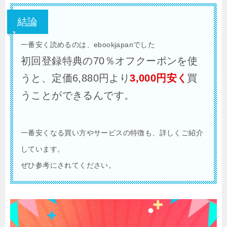
結論
一番安く読めるのは、ebookjapanでした
初回登録特典の70％オフクーポンを使
うと、定価6,880円より
3,000円安く
買
うことができるんです。
一番安くなる買い方やサービスの特徴も、詳しくご紹介
しています。
ぜひ参考にされてください。