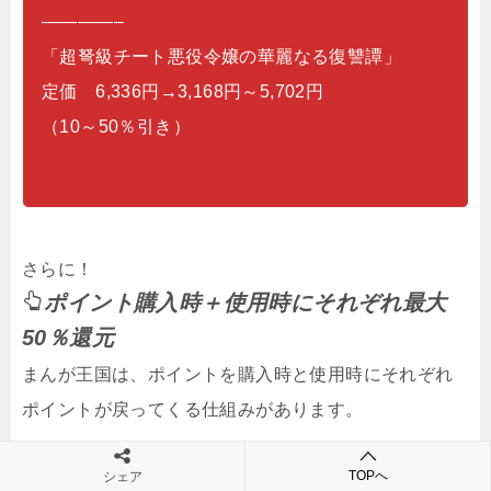
————–
「超弩級チート悪役令嬢の華麗なる復讐譚」
定価 6,336円→3,168円～5,702円
（10～50％引き）
さらに！
ポイント購入時＋使用時にそれぞれ最大
50％還元
まんが王国は、ポイントを購入時と使用時にそれぞれ
ポイントが戻ってくる仕組みがあります。
TOPへ
シェア