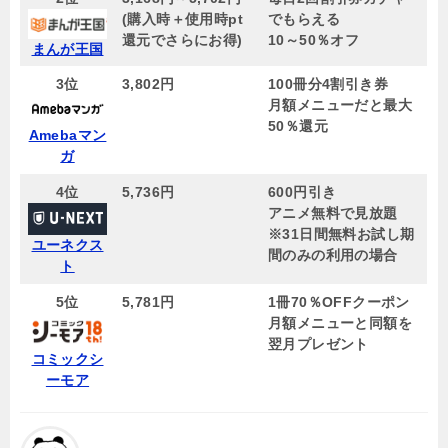
(購入時＋使用時pt
でもらえる
還元でさらにお得)
10～50％オフ
まんが王国
3位
3,802円
100冊分4割引き券
月額メニューだと最大
50％還元
Amebaマン
ガ
4位
5,736円
600円引き
アニメ無料で見放題
※31日間無料お試し期
ユーネクス
間のみの利用の場合
ト
5位
5,781円
1冊70％OFFクーポン
月額メニューと同額を
翌月プレゼント
コミックシ
ーモア