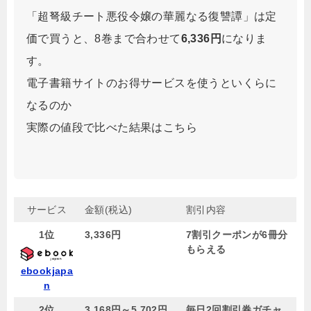
「超弩級チート悪役令嬢の華麗なる復讐譚」は定
価で買うと、8巻まで合わせて
6,336円
になりま
す。
電子書籍サイトのお得サービスを使うといくらに
なるのか
実際の値段で比べた結果はこちら
サービス
金額(税込)
割引内容
1位
3,336円
7割引クーポンが6冊分
もらえる
ebookjapa
n
2位
3,168円～5,702円
毎日2回割引券ガチャ