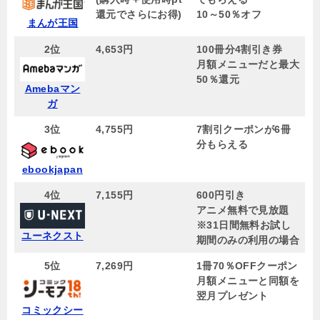
還元でさらにお得)
10～50％オフ
まんが王国
2位
4,653円
100冊分4割引き券
月額メニューだと最大
50％還元
Amebaマン
ガ
3位
4,755円
7割引クーポンが6冊
分もらえる
ebookjapan
4位
7,155
円
600円引き
アニメ無料で見放題
※31日間無料お試し
ユーネクスト
期間のみの利用の場合
5位
7,269円
1冊70％OFFクーポン
月額メニューと同額を
翌月プレゼント
コミックシー