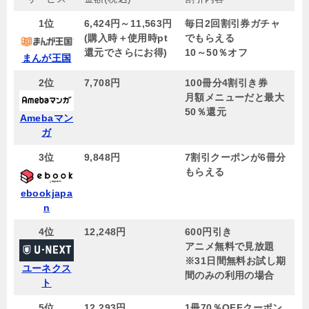
1位
6,424円～11,563円
毎日2回割引券ガチャ
(購入時＋使用時pt
でもらえる
還元でさらにお得)
10～50％オフ
まんが王国
2位
7,708円
100冊分4割引き券
月額メニューだと最大
50％還元
Amebaマン
ガ
3位
9,848円
7割引クーポンが6冊分
もらえる
ebookjapa
n
4位
12,248円
600円引き
アニメ無料で見放題
※31日間無料お試し期
ユーネクス
間のみの利用の場合
ト
5位
12,293円
1冊70％OFFクーポン