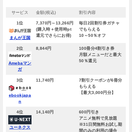
サービス
金額(税込)
割引内容
1位
7,370円～13,266円
毎日2回割引券ガチャ
(購入時＋使用時pt
でもらえる
還元でさらにお得)
10～50％オフ
まんが王国
2位
8,844円
100冊分4割引き券
月額メニューだと最大
50％還元
Amebaマン
ガ
3位
11,740円
7割引クーポンが6冊分
もらえる
【
最大3,000円分
】
ebookjapa
n
4位
14,140円
600円引き
アニメ無料で見放題
※31日間無料お試し期
ユーネクス
間のみの利用の場合