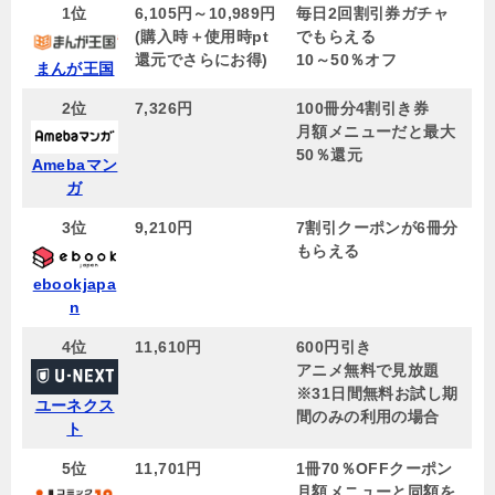
1位
6,105円～10,989円
毎日2回割引券ガチャ
(購入時＋使用時pt
でもらえる
還元でさらにお得)
10～50％オフ
まんが王国
2位
7,326円
100冊分4割引き券
月額メニューだと最大
50％還元
Amebaマン
ガ
3位
9,210円
7割引クーポンが6冊分
もらえる
ebookjapa
n
4位
11,610円
600円引き
アニメ無料で見放題
※31日間無料お試し期
ユーネクス
間のみの利用の場合
ト
5位
11,701円
1冊70％OFFクーポン
月額メニューと同額を