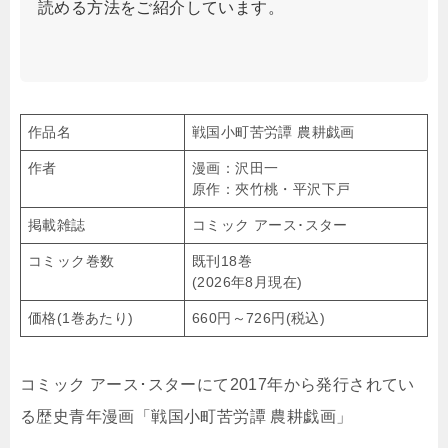
読める方法をご紹介しています。
作品名
戦国小町苦労譚 農耕戯画
作者
漫画：沢田一
原作：夾竹桃・平沢下戸
掲載雑誌
コミック アース･スター
コミック巻数
既刊18巻
(2026年8月現在)
価格(1巻あたり)
660円～726円(税込)
コミック アース･スターにて2017年から発行されてい
る歴史青年漫画「戦国小町苦労譚 農耕戯画」