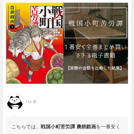
パンダ
こちらでは、
戦国小町苦労譚 農耕戯画
を一番安く