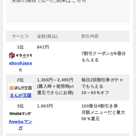
実際の値段で比べた結果はこちら
サービス
金額(税込)
割引内容
1位
841円
7割引クーポンが6冊分
もらえる
ebookjapa
n
2位
1,386円～2,495円
毎日2回割引券ガチャ
(購入時＋使用時pt
でもらえる
還元でさらにお得)
10～50％オフ
まんが王国
3位
1,663円
100冊分4割引き券
月額メニューだと最大
50％還元
Amebaマン
ガ