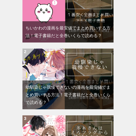
ちいかわの漫画を最安値でまとめ買いする方
法！電子書籍だと全巻いくらで読める？
幼馴染じゃ我慢できないの漫画を最安値でま
とめ買いする方法！電子書籍だと全巻いくら
で読める？