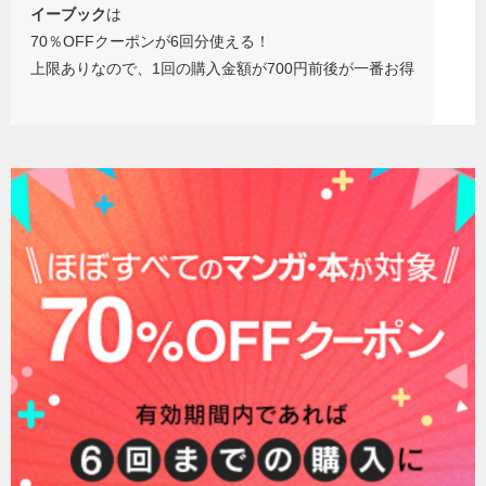
イーブック
は
70％OFFクーポンが6回分使える！
上限ありなので、1回の購入金額が700円前後が一番お得