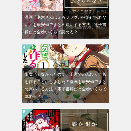
漫画「冬木さんはえろフラグから逃げられな
い」を最安値でまとめ買いする方法！電子書
籍だと全巻いくらで読める？
聖女じゃなかったので、王宮でのんびりご飯
を作ることにしましたの漫画を最安値でまと
め買いする方法！電子書籍だと全巻いくらで
読める？