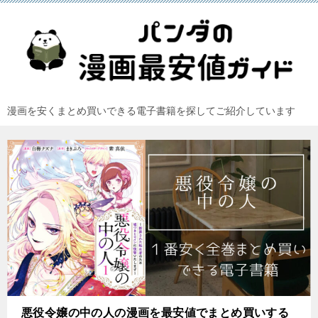
漫画を安くまとめ買いできる電子書籍を探してご紹介しています
悪役令嬢の中の人の漫画を最安値でまとめ買いする