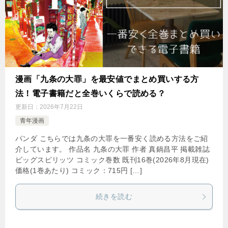
漫画「九条の大罪」を最安値でまとめ買いする方
法！電子書籍だと全巻いくらで読める？
更新日：
2026年7月22日
青年漫画
パンダ こちらでは九条の大罪を一番安く読める方法をご紹
介しています。 作品名 九条の大罪 作者 真鍋昌平 掲載雑誌
ビッグスピリッツ コミック巻数 既刊16巻(2026年8月現在)
価格(1巻あたり) コミック：715円 […]
続きを読む