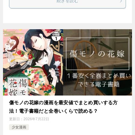
続きを読む
傷モノの花嫁の漫画を最安値でまとめ買いする方
法！電子書籍だと全巻いくらで読める？
更新日：
2026年7月22日
少女漫画