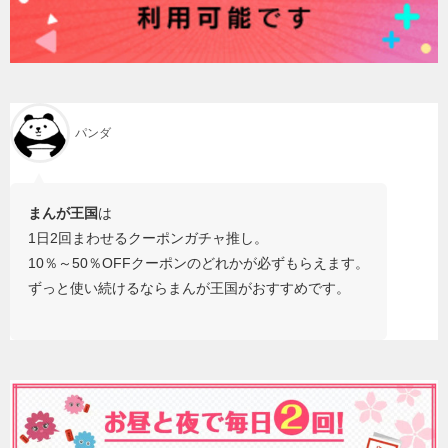
パンダ
まんが王国
は
1日2回まわせるクーポンガチャ推し。
10％～50％OFFクーポンのどれかが必ずもらえます。
ずっと使い続けるならまんが王国がおすすめです。