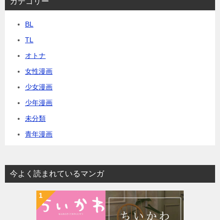
カテゴリー
BL
TL
オトナ
女性漫画
少女漫画
少年漫画
未分類
青年漫画
今よく読まれているマンガ