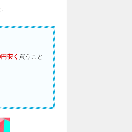
と、
00円安く
買うこと