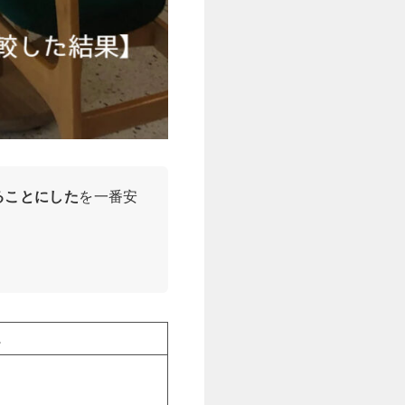
ることにした
を一番安
。