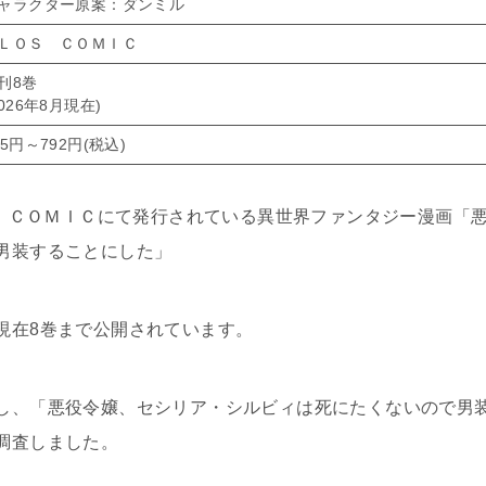
ャラクター原案：ダンミル
ＬＯＳ ＣＯＭＩＣ
刊8巻
2026年8月現在)
15円～792円(税込)
ＯＳ ＣＯＭＩＣにて発行されている異世界ファンタジー漫画「
男装することにした」
現在8巻まで公開されています。
し、「悪役令嬢、セシリア・シルビィは死にたくないので男
調査しました。