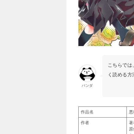
こちらでは
く読める方
パンダ
作品名
悪
作者
著
原