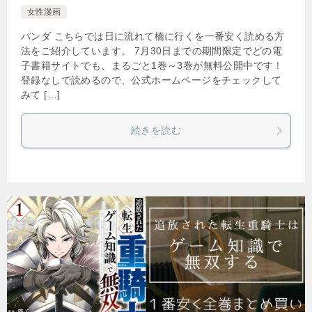
女性漫画
パンダ こちらでは日に流れて橋に行くを一番安く読める方
法をご紹介しています。 7月30日までの期間限定でどの電
子書籍サイトでも、まるごと1巻～3巻が無料公開中です！
登録なしで読めるので、公式ホームページをチェックして
みて […]
続きを読む