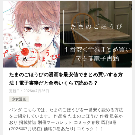
たまのごほうびの漫画を最安値でまとめ買いする方
法！電子書籍だと全巻いくらで読める？
更新日：
2026年7月26日
少女漫画
パンダ こちらでは、たまのごほうびを一番安く読める方法
をご紹介しています。 作品名 たまのごほうび 作者 星谷か
おり 掲載雑誌 別冊マーガレット コミック巻数 既刊8巻
(2026年7月現在) 価格(1巻あたり) コミック […]