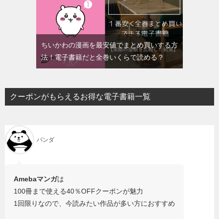
ちいかわの漫画を最安値でまとめ買いする方
法！電子書籍だと全巻いくらで読める？
クーポンがもらえるお得な電子書籍一覧
パンダ
Amebaマンガ
は
100冊まで使える40％OFFクーポンが魅力
1回限りなので、今読みたい作品が多い方におすすめ