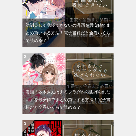
幼馴染じゃ我慢できないの漫画を最安値でま
とめ買いする方法！電子書籍だと全巻いくら
で読める？
漫画「冬木さんはえろフラグから逃げられな
い」を最安値でまとめ買いする方法！電子書
籍だと全巻いくらで読める？