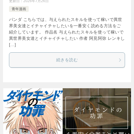
更新日：
2026年7月26日
青年漫画
パンダ こちらでは、与えられたスキルを使って稼いで異世
界美女達とイチャイチャしたいを一番安く読める方法をご
紹介しています。 作品名 与えられたスキルを使って稼いで
異世界美女達とイチャイチャしたい 作者 阿見阿弥 レンキし
[…]
続きを読む