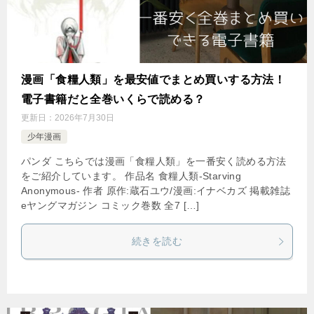
漫画「食糧人類」を最安値でまとめ買いする方法！
電子書籍だと全巻いくらで読める？
更新日：
2026年7月30日
少年漫画
パンダ こちらでは漫画「食糧人類」を一番安く読める方法
をご紹介しています。 作品名 食糧人類-Starving
Anonymous- 作者 原作:蔵石ユウ/漫画:イナベカズ 掲載雑誌
eヤングマガジン コミック巻数 全7 […]
続きを読む