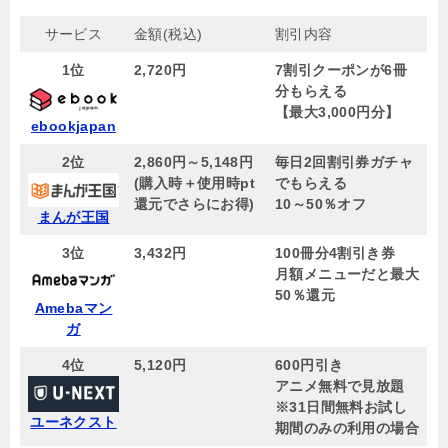
サービス
金額(税込)
割引内容
1位
2,720円
7割引クーポンが6冊
分もらえる
【
最大3,000円分
】
ebookjapan
2位
2,860円～5,148円
毎日2回割引券ガチャ
(購入時＋使用時pt
でもらえる
還元でさらにお得)
10～50％オフ
まんが王国
3位
3,432円
100冊分4割引き券
月額メニューだと最大
50％還元
Amebaマン
ガ
4位
5,120
円
600円引き
アニメ無料で見放題
※31日間無料お試し
ユーネクスト
期間のみの利用の場合