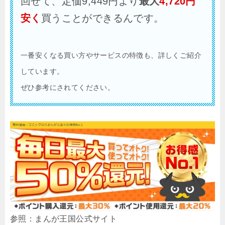
回せて、定価9,449円より
最大
4,720円
安く
買うことができるんです。
一番安くなる買い方やサービスの特徴も、詳しくご紹介
しています。
ぜひ参考にされてください。
参照：まんが王国公式サイト