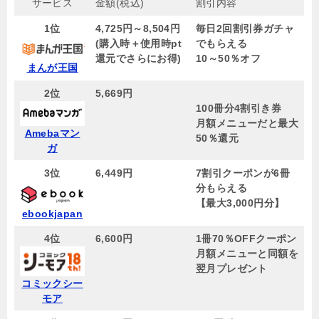
サービス
金額(税込)
割引内容
1位
4,725円～8,504円
毎日2回割引券ガチャ
(購入時＋使用時pt
でもらえる
還元でさらにお得)
10～50％オフ
まんが王国
2位
5,669円
100冊分4割引き券
月額メニューだと最大
Amebaマン
50％還元
ガ
3位
6,449円
7割引クーポンが6冊
分もらえる
【
最大3,000円分
】
ebookjapan
4位
6,600円
1冊70％OFFクーポン
月額メニューと同額を
翌月プレゼント
コミックシー
モア