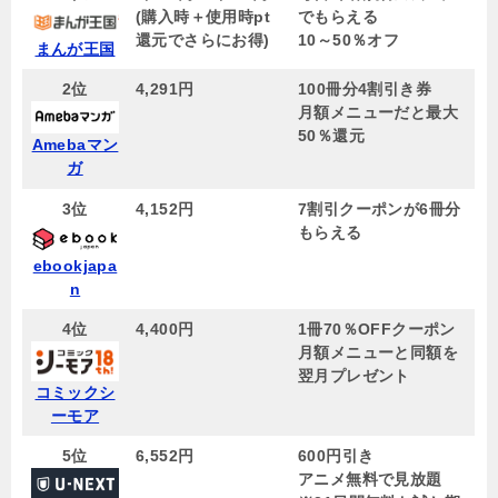
(購入時＋使用時pt
でもらえる
還元でさらにお得)
10～50％オフ
まんが王国
2位
4,291円
100冊分4割引き券
月額メニューだと最大
50％還元
Amebaマン
ガ
3位
4,152円
7割引クーポンが6冊分
もらえる
ebookjapa
n
4位
4,400円
1冊70％OFFクーポン
月額メニューと同額を
翌月プレゼント
コミックシ
ーモア
5位
6,552円
600円引き
アニメ無料で見放題