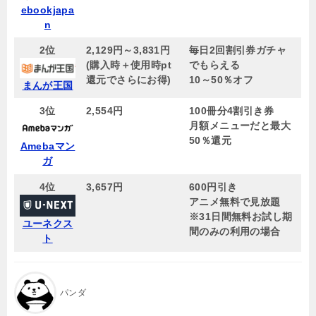
ebookjapa
n
2位
2,129円～3,831円
毎日2回割引券ガチャ
(購入時＋使用時pt
でもらえる
還元でさらにお得)
10～50％オフ
まんが王国
3位
2,554円
100冊分4割引き券
月額メニューだと最大
50％還元
Amebaマン
ガ
4位
3,657円
600円引き
アニメ無料で見放題
※31日間無料お試し期
ユーネクス
間のみの利用の場合
ト
パンダ