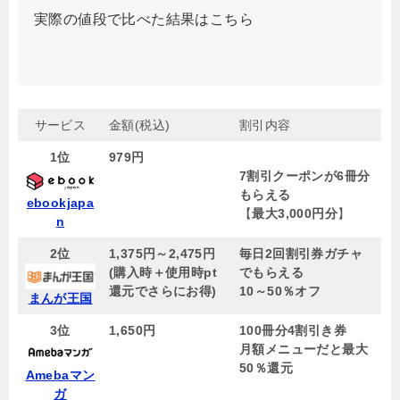
実際の値段で比べた結果はこちら
サービス
金額(税込)
割引内容
1位
979円
7割引クーポンが6冊分
もらえる
ebookjapa
【
最大3,000円分
】
n
2位
1,375円～2,
475円
毎日2回割引券ガチャ
(購入時＋使用時pt
でもらえる
還元でさらにお得)
10～50％オフ
まんが王国
3位
1,650円
100冊分4割引き券
月額メニューだと最大
50％還元
Amebaマン
ガ