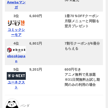
50％還元
Amebaマン
ガ
3位
6,600円
1冊70％OFFクーポン
月額メニューと同額を
翌月プレゼント
コミックシ
ーモア
4位
6,801円
7割引クーポンが6冊分
もらえる
ebookjapa
n
5位
9,201円
600円引き
アニメ無料で見放題
※31日間無料お試し期
ユーネクス
間のみの利用の場合
ト
パンダ