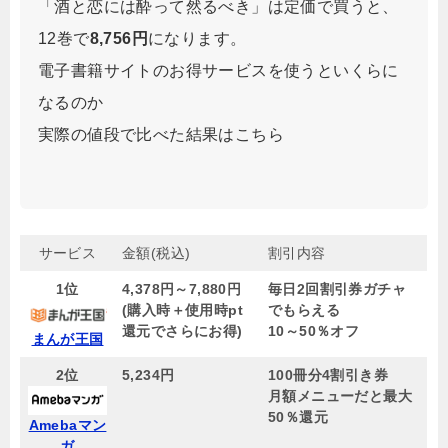
「酒と恋には酔って然るべき」は定価で買うと、
12巻で
8,756円
になります。
電子書籍サイトのお得サービスを使うといくらに
なるのか
実際の値段で比べた結果はこちら
サービス
金額(税込)
割引内容
1位
4,378円～7,880円
毎日2回割引券ガチャ
(購入時＋使用時pt
でもらえる
還元でさらにお得)
10～50％オフ
まんが王国
2位
5,234円
100冊分4割引き券
月額メニューだと最大
50％還元
Amebaマン
ガ