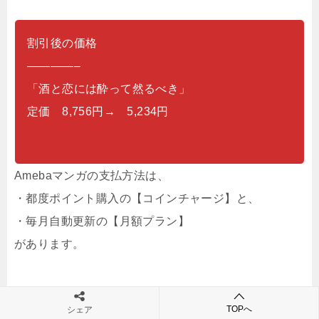
割引後の価格
————–
「酒と恋には酔って然るべき」
定価 8,756円→ 5,234円
Amebaマンガの支払方法は、
・都度ポイント購入の【コインチャージ】と、
・毎月自動更新の【月額プラン】
があります。
日常的に漫画を楽しみたくて、さらにお得に読みたい
TOPへ
シェア
方は月額プランを選ぶこともできます。