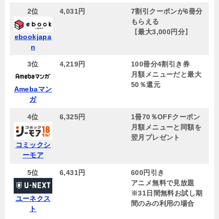
2位
4,031円
7割引クーポンが6冊分
もらえる
【
最大3,000円分
】
ebookjapa
n
3位
4,219円
100冊分4割引き券
月額メニューだと最大
50％還元
Amebaマン
ガ
4位
6,325円
1冊70％OFFクーポン
月額メニューと同額を
翌月プレゼント
コミックシ
ーモア
5位
6,431円
600円引き
アニメ無料で見放題
※31日間無料お試し期
ユーネクス
間のみの利用の場合
ト