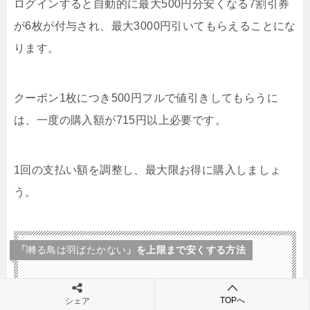
ログインすると自動的に最大500円分安くなる7割引券
が6枚が付与され、最大3000円引いてもらえることにな
ります。
クーポン1枚につき500円フルで値引きしてもらうに
は、一度の購入額が715円以上必要です。
1回の支払い額を調整し、最大限お得に購入しましょ
う。
「
囀る鳥は羽ばたかない
」を上限まで安くする方法
① ebookjapanにYahoo!JAPAN IDで会員登録する。
TOPへ
シェア