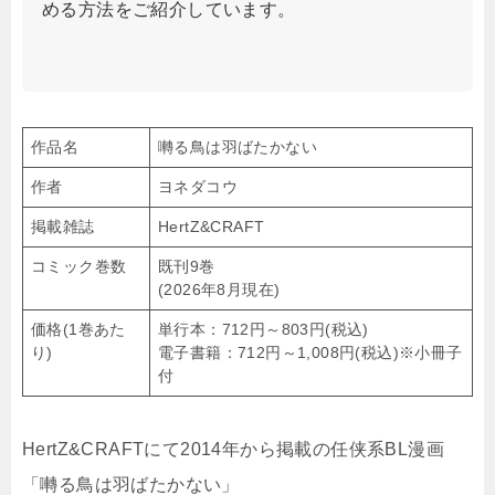
める方法をご紹介しています。
作品名
囀る鳥は羽ばたかない
作者
ヨネダコウ
掲載雑誌
HertZ&CRAFT
コミック巻数
既刊9巻
(2026年8月現在)
価格(1巻あた
単行本：712円～803円(税込)
り)
電子書籍：712円～1,008円(税込)※小冊子
付
HertZ&CRAFTにて2014年から掲載の任侠系BL漫画
「囀る鳥は羽ばたかない」