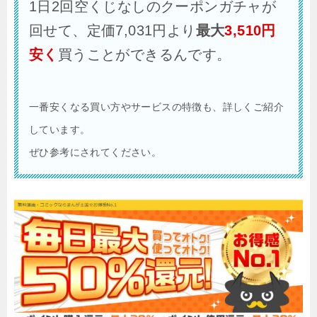
1日2回空くじなしのクーポンガチャが
回せて、定価
7,031
円より
最大
3,510円
安く
買うことができるんです。
一番安くなる買い方やサービスの特徴も、詳しくご紹介
しています。
ぜひ参考にされてください。