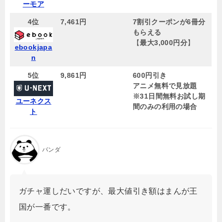
ーモア
4位
7,461円
7割引クーポンが6冊分
もらえる
【
最大3,000円分
】
ebookjapa
n
5位
9,861
円
600円引き
アニメ無料で見放題
※31日間無料お試し期
ユーネクス
間のみの利用の場合
ト
パンダ
ガチャ運しだいですが、最大値引き額はまんが王
国が一番です。