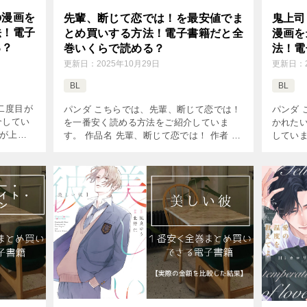
の漫画を
先輩、断じて恋では！を最安値でま
鬼上司
法！電子
とめ買いする方法！電子書籍だと全
漫画を
る？
巻いくらで読める？
法！電
る？
更新日：
2025年10月29日
更新日：
BL
BL
二度目が
パンダ こちらでは、先輩、断じて恋では！
パンダ
介してい
を一番安く読める方法をご紹介していま
かれた
目が上等
す。 作品名 先輩、断じて恋では！ 作者 晴
していま
コミック巻
川シンタ 掲載雑誌 フルールコミックス コ
暴かれた
円～726
ミック巻数 既刊3巻(2026年8月現在) 価格(1
Fig コ
巻あた […]
価格( […