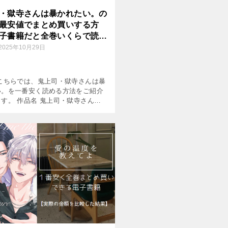
・獄寺さんは暴かれたい。の
最安値でまとめ買いする方
子書籍だと全巻いくらで読め
2025年10月29日
 こちらでは、鬼上司・獄寺さんは暴
い。を一番安く読める方法をご紹介
す。 作品名 鬼上司・獄寺さんは
い。 作者 あらた六花 掲載雑誌
ミック巻数 既刊5巻(2026年8月現在)
]