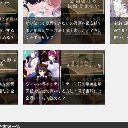
幼馴染じゃ我慢できないの漫画を最安値で
俺達は
買いする
まとめ買いする方法！電子書籍だと全巻い
値でま
読める？
くらで読める？
巻いく
画を最安
ヴァルハラ・オティンティン館の漫画を最
籍だと全
安値でまとめ買いする方法！電子書籍だと
全巻いくらで読める？
子書籍一覧