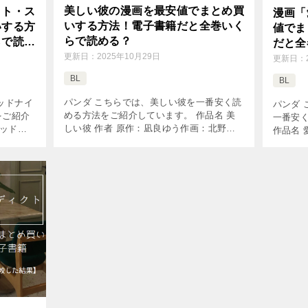
美しい彼の漫画を最安値でまとめ買
イト・ス
漫画「
いする方法！電子書籍だと全巻いく
いする方
値でま
らで読める？
らで読め
だと全
更新日：
2025年10月29日
更新日：
BL
BL
パンダ こちらでは、美しい彼を一番安く読
ッドナイ
パンダ
める方法をご紹介しています。 作品名 美
をご紹介
一番安
しい彼 作者 原作：凪良ゆう作画：北野仁
ミッドナ
作品名 
掲載雑誌 Chara コミック巻数 既刊5巻
載雑誌 花
ー 掲載
(2026年8月現在) 価格(1巻あたり) 704円～
2026
(2026
[…]