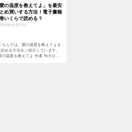
愛の温度を教えてよ」を最安
とめ買いする方法！電子書籍
巻いくらで読める？
2025年10月27日
 こちらでは、愛の温度を教えてよを
く読める方法をご紹介しています。
愛の温度を教えてよ 作者 Hiカロリ
雑誌 drap コミック巻数 既刊1巻
年8月現在) 価格(1巻あたり) 814 […]