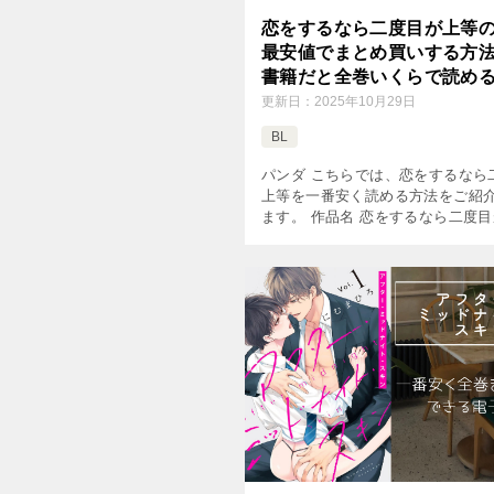
恋をするなら二度目が上等
最安値でまとめ買いする方
書籍だと全巻いくらで読め
更新日：
2025年10月29日
BL
パンダ こちらでは、恋をするなら
上等を一番安く読める方法をご紹
ます。 作品名 恋をするなら二度
作者 木下けい子 掲載雑誌 Char 
数 全3巻完結 価格(1巻あたり) 682
[…]