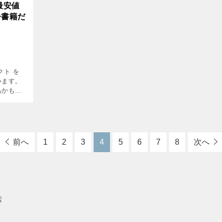
最安値
子書籍だ
クト を
います。
島かもめ
巻完結 価
格(1巻あたり) 803円～858円(税込) […]
前へ
1
2
3
4
5
6
7
8
次へ
索