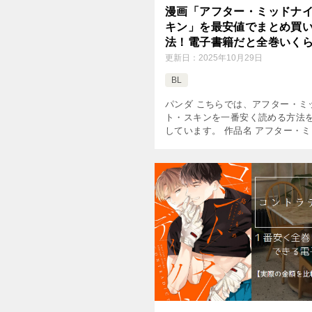
漫画「アフター・ミッドナ
キン」を最安値でまとめ買
法！電子書籍だと全巻いく
る？
更新日：
2025年10月29日
BL
パンダ こちらでは、アフター・ミ
ト・スキンを一番安く読める方法
しています。 作品名 アフター・
イト・スキン 作者 にむまひろ 掲
丸コミックス コミック巻数 既刊6巻(
年8月現在) […]