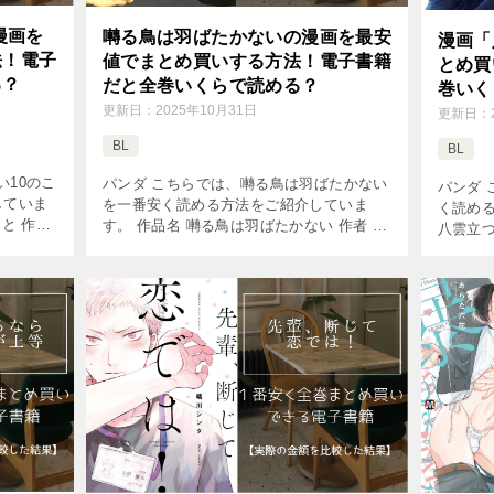
漫画を
囀る鳥は羽ばたかないの漫画を最安
漫画「
法！電子
値でまとめ買いする方法！電子書籍
とめ買
る？
だと全巻いくらで読める？
巻いく
更新日：
2025年10月31日
更新日：
BL
BL
い10のこ
パンダ こちらでは、囀る鳥は羽ばたかない
パンダ 
していま
を一番安く読める方法をご紹介していま
く読め
こと 作者
す。 作品名 囀る鳥は羽ばたかない 作者 ヨ
八雲立つ
BOY コ
ネダコウ 掲載雑誌 HertZ&CRAFT コミック
ディ コ
…]
巻数 既刊9巻(2026年8月現在) 価 […]
在) 価
[…]