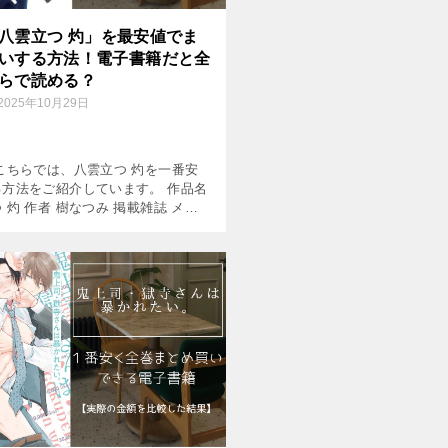
八雲立つ 灼」を最安値でま
いする方法！電子書籍だと全
らで読める？
2025年10月29日
こちらでは、八雲立つ 灼を一番安
る方法をご紹介しています。 作品名
 灼 作者 樹なつみ 掲載雑誌 メロ
ミック巻数 既刊11巻(2026年8月現
格(1巻あたり) 電子書籍：620円～