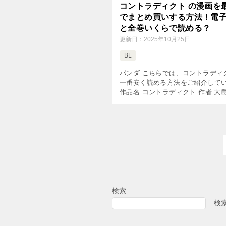
コントラディクト の漫画を
でまとめ買いする方法！電
と全巻いくらで読める？
更新日：
2025年10月25日
BL
パンダ こちらでは、コントラディ
一番安く読める方法をご紹介して
作品名 コントラディクト 作者 大
掲載雑誌 Daria コミック巻数 全2
検索
検