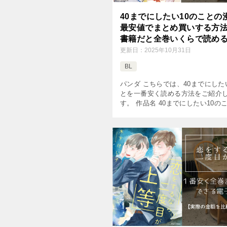
40までにしたい10のことの
最安値でまとめ買いする方
書籍だと全巻いくらで読め
更新日：
2025年10月31日
BL
パンダ こちらでは、40までにした
とを一番安く読める方法をご紹介
す。 作品名 40までにしたい10の
マミタ 掲載雑誌 MAGAZINE BE×
ミック巻数 既刊2巻(2026年8月現 [