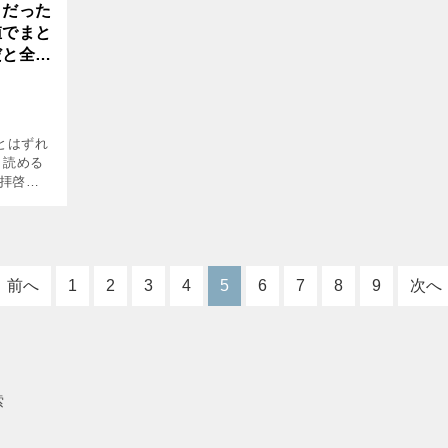
」だった
値でまと
だと全巻
とはずれ
く読める
 拝啓
たしたち
八色鈴 掲
前へ
1
2
3
4
5
6
7
8
9
次へ
索