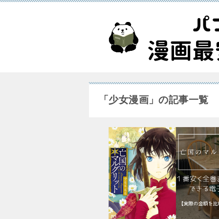
「少女漫画」の記事一覧