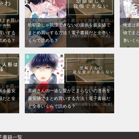
幼馴染じゃ我慢できないの漫画を最安値で
俺達は
買いする
まとめ買いする方法！電子書籍だと全巻い
値でま
読める？
くらで読める？
巻いく
画を最安
黒崎さんの一途な愛がとまらないの漫画を
籍だと全
最安値でまとめ買いする方法！電子書籍だ
と全巻いくらで読める？
子書籍一覧