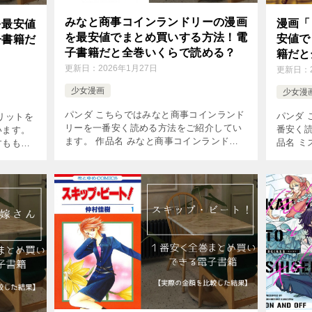
みなと商事コインランドリーの漫画
漫画「
を最安値
を最安値でまとめ買いする方法！電
安値で
子書籍だ
子書籍だと全巻いくらで読める？
籍だと
更新日：
2026年1月27日
更新日：
少女漫画
少女漫
パンダ こちらではみなと商事コインランド
パンダ
リットを
リーを一番安く読める方法をご紹介してい
番安く
います。
ます。 作品名 みなと商事コインランドリ
品名 ミ
すももも
ー 作者 漫画：缶爪さわ 原作：椿ゆず 掲載
載雑誌 月
数 全16
雑誌 MFC コミック巻数 既刊6巻(2026年8
60円～
月現在) […]