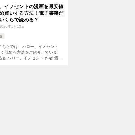
、イノセントの漫画を最安値
め買いする方法！電子書籍だ
いくらで読める？
2026年1月13日
画
 こちらでは、ハロー、イノセント
安く読める方法をご紹介していま
品名 ハロー、イノセント 作者 酒井
載雑誌 りぼん コミック巻数 全8巻
格(1巻あたり) コミック：484円～
[…]