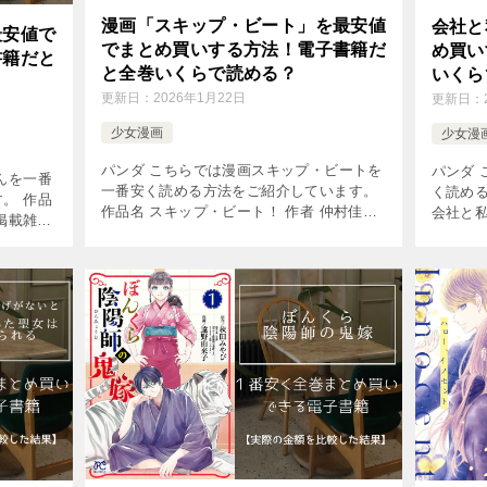
漫画「スキップ・ビート」を最安値
会社と
最安値で
でまとめ買いする方法！電子書籍だ
め買い
書籍だと
と全巻いくらで読める？
いくら
更新日：
2026年1月22日
更新日：
少女漫画
少女漫
パンダ こちらでは漫画スキップ・ビートを
パンダ
んを一番
一番安く読める方法をご紹介しています。
く読め
。 作品
作品名 スキップ・ビート！ 作者 仲村佳樹
会社と私
 掲載雑誌
掲載雑誌 花とゆめ コミック巻数 既刊52巻
之介 掲
26年8月
(2026年8月現在) 価格(1巻あたり) コミック
既刊4巻(
94円
[…]
[…]