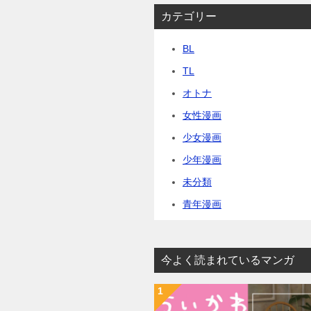
カテゴリー
BL
TL
オトナ
女性漫画
少女漫画
少年漫画
未分類
青年漫画
今よく読まれているマンガ