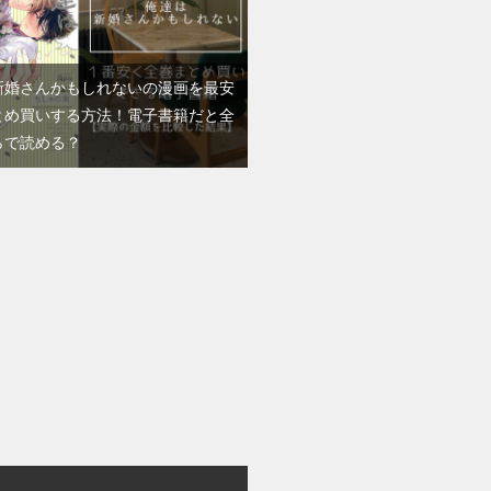
新婚さんかもしれないの漫画を最安
とめ買いする方法！電子書籍だと全
らで読める？