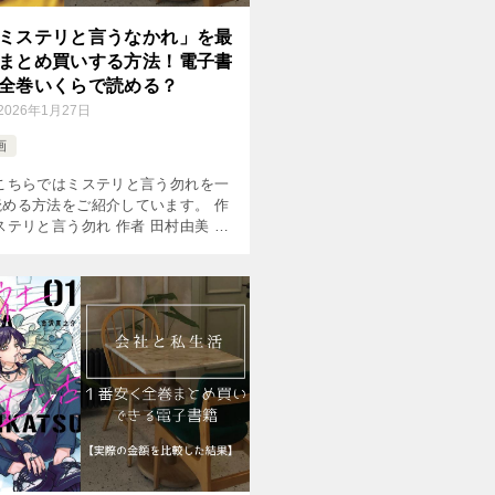
ミステリと言うなかれ」を最
まとめ買いする方法！電子書
全巻いくらで読める？
2026年1月27日
画
 こちらではミステリと言う勿れを一
読める方法をご紹介しています。 作
ステリと言う勿れ 作者 田村由美 掲
刊flowers コミック巻数 既刊15巻
(2026年8月現在) 価格(1巻あたり) […]